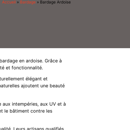
Accueil
»
Bardage
»
Bardage Ardoise
e bardage en ardoise. Grâce à
té et fonctionnalité.
turellement élégant et
naturelles ajoutent une beauté
e aux intempéries, aux UV et à
nt le bâtiment contre les
ité. Leurs artisans qualifiés