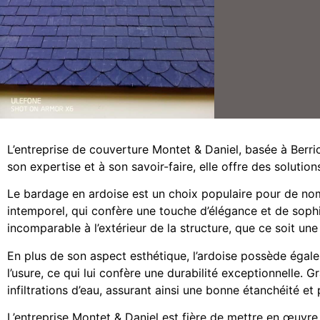
processed-2b93d
processed-96b18
processed-c7490
processed-43e43
processed-eb42
L’entreprise de couverture Montet & Daniel, basée à Berri
son expertise et à son savoir-faire, elle offre des solutio
Le bardage en ardoise est un choix populaire pour de nomb
intemporel, qui confère une touche d’élégance et de sophis
incomparable à l’extérieur de la structure, que ce soit un
En plus de son aspect esthétique, l’ardoise possède égale
l’usure, ce qui lui confère une durabilité exceptionnelle.
infiltrations d’eau, assurant ainsi une bonne étanchéité et p
L’entreprise Montet & Daniel est fière de mettre en œuvre