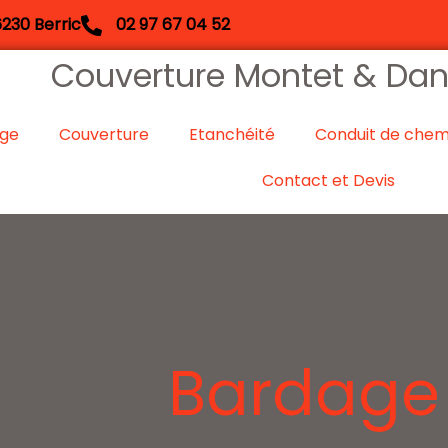
230 Berric
02 97 67 04 52
Couverture Montet & Danie
ge
Couverture
Etanchéité
Conduit de chem
Contact et Devis
Bardage 