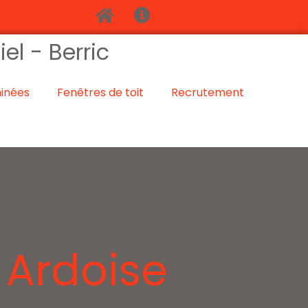
l - Berric
inées
Fenêtres de toit
Recrutement
Ardoise