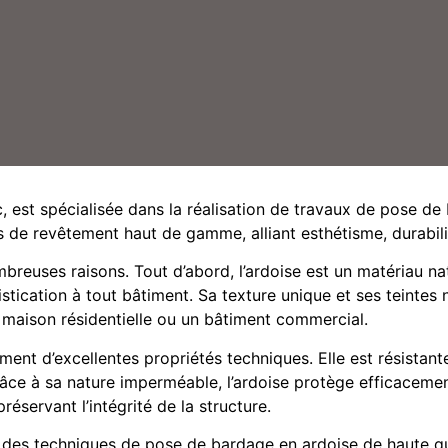
b13-9ba6-41c6-84c7-722a105f7203_tOWbCSDN
09b-240b-41d0-b3f1-d9ac022aa684_0hGHhCcD
46d-325e-4cc5-b029-4c3b7b881a9f_K0MyqAFz
67d-4455-40ad-99f2-e2531be9d774_LFHYTS1s
8dfe-6ec7-4348-8ff2-319606737ea8_9r75FT9f
c, est spécialisée dans la réalisation de travaux de pose d
ns de revêtement haut de gamme, alliant esthétisme, durabili
reuses raisons. Tout d’abord, l’ardoise est un matériau na
tication à tout bâtiment. Sa texture unique et ses teintes 
e maison résidentielle ou un bâtiment commercial.
ment d’excellentes propriétés techniques. Elle est résistant
 Grâce à sa nature imperméable, l’ardoise protège efficaceme
réservant l’intégrité de la structure.
 des techniques de pose de bardage en ardoise de haute qual